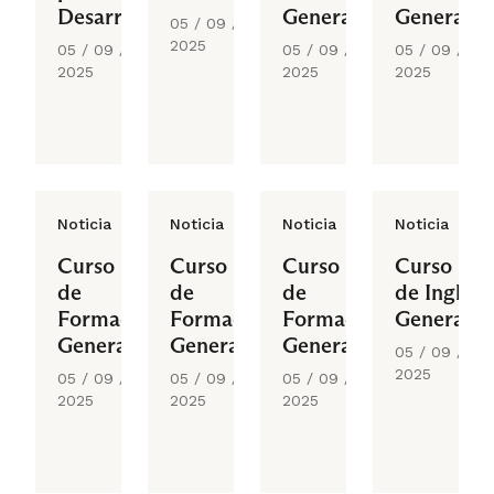
Desarrollo
General
General
05 / 09 /
Profesional
2025
05 / 09 /
05 / 09 /
05 / 09 /
2025
2025
2025
Noticia
Noticia
Noticia
Noticia
Curso
Curso
Curso
Curso
de
de
de
de Inglés
Formación
Formación
Formación
General
General
General
General
05 / 09 /
2025
05 / 09 /
05 / 09 /
05 / 09 /
2025
2025
2025