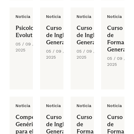
Noticia
Noticia
Noticia
Noticia
Psicología
Curso
Curso
Curso
Evolutiva
de Inglés
de Inglés
de
General
General
Formació
05 / 09 /
General
2025
05 / 09 /
05 / 09 /
2025
2025
05 / 09 /
2025
Noticia
Noticia
Noticia
Noticia
Competencias
Curso
Curso
Curso
Genéricas
de Inglés
de
de
para el
General
Formación
Formació