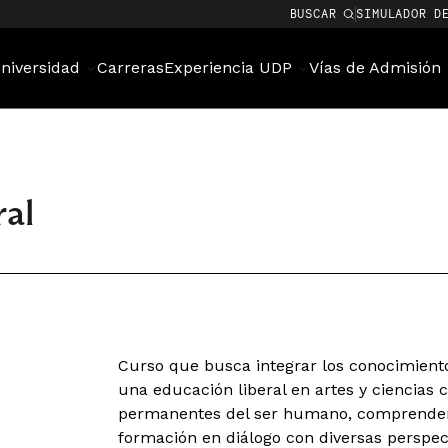
BUSCAR
SIMULADOR D
niversidad
Carreras
Experiencia UDP
Vías de Admisión
al
Curso que busca integrar los conocimiento
una educación liberal en artes y ciencias 
permanentes del ser humano, comprender 
formación en diálogo con diversas perspec