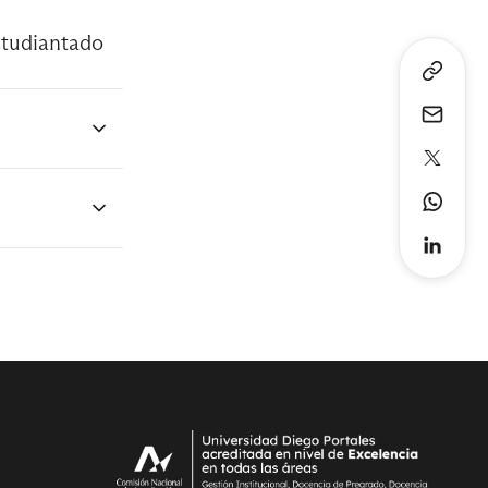
estudiantado
tos
l de
namental
de la Junta
 Ministerio
icados a
cceder: