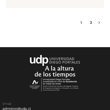
1
2
Email
admision@udp.cl