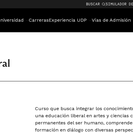
BUSCAR
SIMULADOR D
niversidad
Carreras
Experiencia UDP
Vías de Admisión
al
Curso que busca integrar los conocimiento
una educación liberal en artes y ciencias 
permanentes del ser humano, comprender 
formación en diálogo con diversas perspec