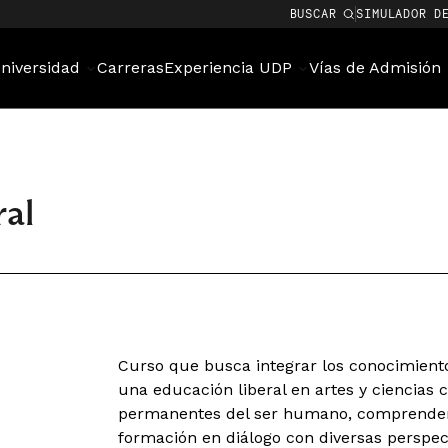
BUSCAR
SIMULADOR D
niversidad
Carreras
Experiencia UDP
Vías de Admisión
al
Curso que busca integrar los conocimiento
una educación liberal en artes y ciencias 
permanentes del ser humano, comprender 
formación en diálogo con diversas perspec