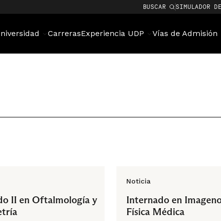
BUSCAR
SIMULADOR D
niversidad
Carreras
Experiencia UDP
Vías de Admisión
Noticia
do II en Oftalmología y
Internado en Imageno
tría
Física Médica