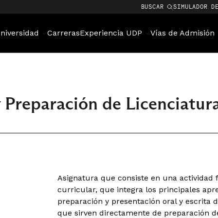
BUSCAR
SIMULADOR D
niversidad
Carreras
Experiencia UDP
Vías de Admisión
 Preparación de Licenciatur
Asignatura que consiste en una actividad 
curricular, que integra los principales apr
preparación y presentación oral y escrita d
que sirven directamente de preparación d