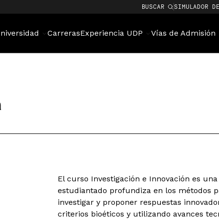
BUSCAR
SIMULADOR D
niversidad
Carreras
Experiencia UDP
Vías de Admisión
n
El curso Investigación e Innovación es una
estudiantado profundiza en los métodos p
investigar y proponer respuestas innovad
criterios bioéticos y utilizando avances te