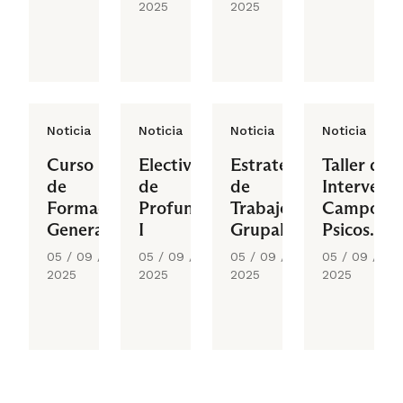
2025
2025
Noticia
Noticia
Noticia
Noticia
Curso
Electivo
Estrategias
Taller de
de
de
de
Intervenc
Formación
Profundización
Trabajo
Campos
General
I
Grupal
Psicosocia
I
05 / 09 /
05 / 09 /
05 / 09 /
05 / 09 /
2025
2025
2025
2025