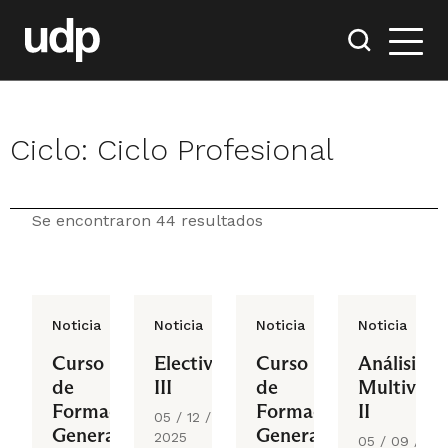
Ciclo:
Ciclo Profesional
Se encontraron 44 resultados
Noticia
Noticia
Noticia
Noticia
Curso
Electivo
Curso
Análisis
de
III
de
Multivari
Formación
Formación
II
05 / 12 /
General
General
2025
05 / 09 /