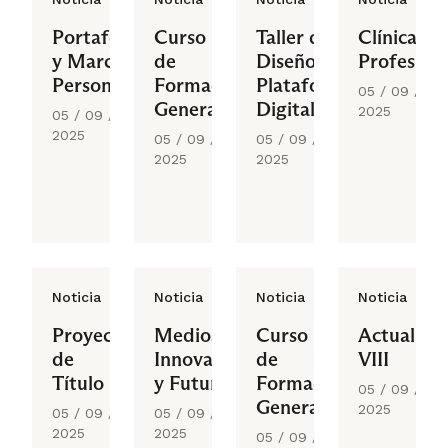
Portafolio
Curso
Taller de
Clínica
y Marca
de
Diseño y
Profesiona
Personal
Formación
Plataformas
05 / 09 /
General
Digitales
2025
05 / 09 /
II
2025
05 / 09 /
05 / 09 /
2025
2025
Noticia
Noticia
Noticia
Noticia
Proyecto
Medios,
Curso
Actualida
de
Innovación
de
VIII
Título
y Futuro
Formación
05 / 09 /
General
2025
05 / 09 /
05 / 09 /
2025
2025
05 / 09 /