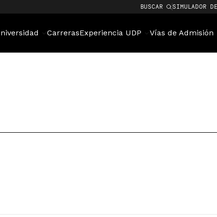
BUSCAR
SIMULADOR D
niversidad
Carreras
Experiencia UDP
Vías de Admisión