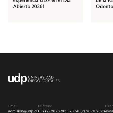
experiencia UDP en el Día
de la F
Abierto 2026!
Odonto
Email
Teléfono
Dire
admision@udp.cl
+56 (2) 2676 2015 / +56 (2) 2676 2020
Avda