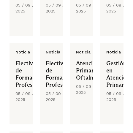
Medicina
II
III
II
05 / 09 /
05 / 09 /
05 / 09 /
05 / 09 /
Transfusional
2025
2025
2025
2025
Noticia
Noticia
Noticia
Noticia
Electivo
Electivo
Atención
Gestión
de
de
Primaria
en
Formación
Formación
Oftalmológica
Atención
Profesional
Profesional
Primaria
05 / 09 /
III
III
2025
05 / 09 /
05 / 09 /
05 / 09 /
2025
2025
2025