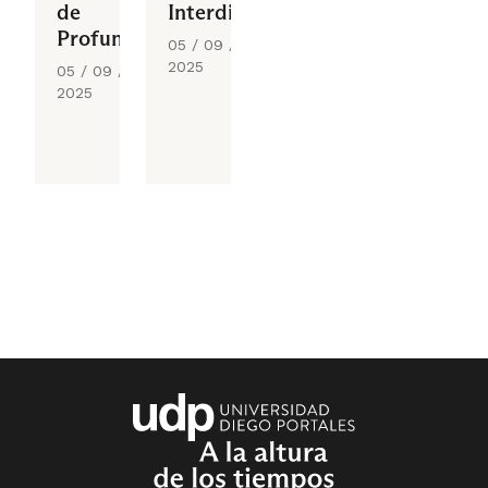
de
Interdisciplinar
Profundización
05 / 09 /
2025
05 / 09 /
2025