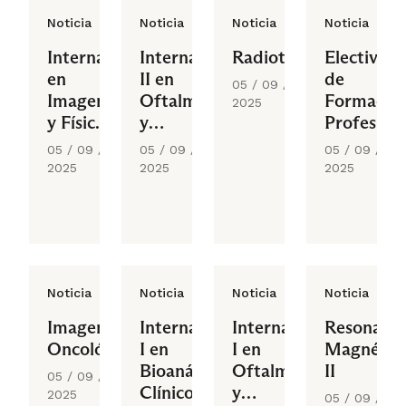
Noticia
Noticia
Noticia
Noticia
Internado
Internado
Radioterapia
Electivo
en
II en
de
05 / 09 /
Imagenología
Oftalmología
Formació
2025
y Física
y
Profesiona
Médica
Optometría
II
05 / 09 /
05 / 09 /
05 / 09 /
2025
2025
2025
Noticia
Noticia
Noticia
Noticia
Imagenología
Internado
Internado
Resonanci
Oncológica
I en
I en
Magnétic
Bioanálisis
Oftalmología
II
05 / 09 /
Clínico y
y
2025
05 / 09 /