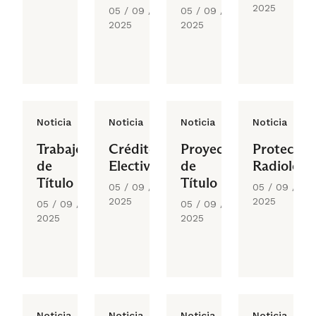
Medicina
Optometría
2025
05 / 09 /
05 / 09 /
Transfusional
2025
2025
Noticia
Noticia
Noticia
Noticia
Trabajo
Créditos
Proyecto
Protecció
de
Electivos
de
Radiológi
Título
Título
05 / 09 /
05 / 09 /
2025
2025
05 / 09 /
05 / 09 /
2025
2025
Noticia
Noticia
Noticia
Noticia