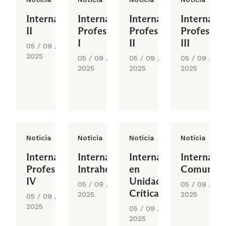
Internado
Internado
Internado
Internado
II
Profesional
Profesional
Profesiona
I
II
III
05 / 09 /
2025
05 / 09 /
05 / 09 /
05 / 09 /
2025
2025
2025
Noticia
Noticia
Noticia
Noticia
Internado
Internado
Internado
Internado
Profesional
Intrahospitalario
en
Comunita
IV
Unidades
05 / 09 /
05 / 09 /
Críticas
2025
2025
05 / 09 /
y de
2025
05 / 09 /
Urgencias
2025