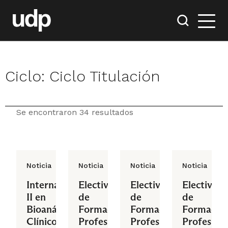
Ciclo:
Ciclo Titulación
Se encontraron 34 resultados
Noticia
Noticia
Noticia
Noticia
Internado
Electivo
Electivo
Electivo
II en
de
de
de
Bioanálisis
Formación
Formación
Formació
Clínico y
Profesional
Profesional
Profesiona