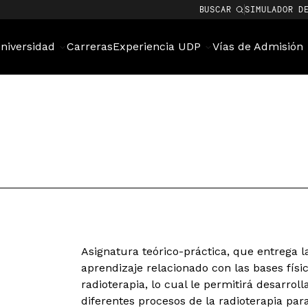
BUSCAR
SIMULADOR D
niversidad
Carreras
Experiencia UDP
Vías de Admisión
Asignatura teórico-práctica, que entrega l
aprendizaje relacionado con las bases físic
radioterapia, lo cual le permitirá desarrol
diferentes procesos de la radioterapia par