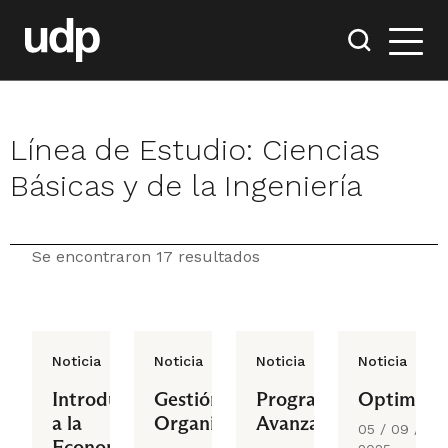
Línea de Estudio:
Ciencias
Básicas y de la Ingeniería
Se encontraron 17 resultados
Noticia
Noticia
Noticia
Noticia
Introducción
Gestión
Programación
Optimizac
a la
Organizacional
Avanzada
05 / 09 /
Economía