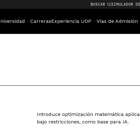
BUSCAR
SIMULADOR D
niversidad
Carreras
Experiencia UDP
Vías de Admisión
Introduce optimización matemática aplica
bajo restricciones, como base para IA.