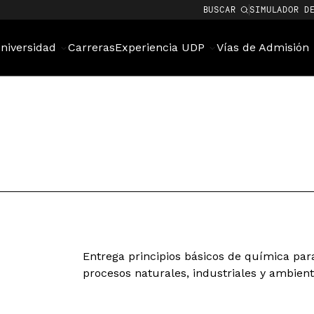
BUSCAR
SIMULADOR D
niversidad
Carreras
Experiencia UDP
Vías de Admisión
Entrega principios básicos de química par
procesos naturales, industriales y ambient