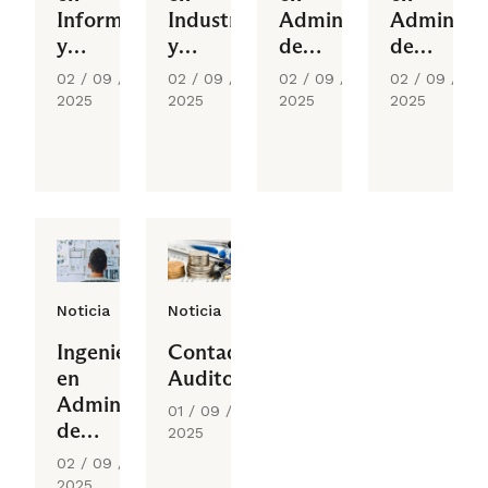
Informática
Industria
Administración
Administr
y
y
de
de
Gestión
Logística
Empresas
Empresas
02 / 09 /
02 / 09 /
02 / 09 /
02 / 09 /
mención
mención
2025
2025
2025
2025
Gestión
Gestión
en
Empresari
Finanzas
Noticia
Noticia
Ingeniería
Contador
en
Auditor
Administración
01 / 09 /
de
2025
Empresas
02 / 09 /
mención
2025