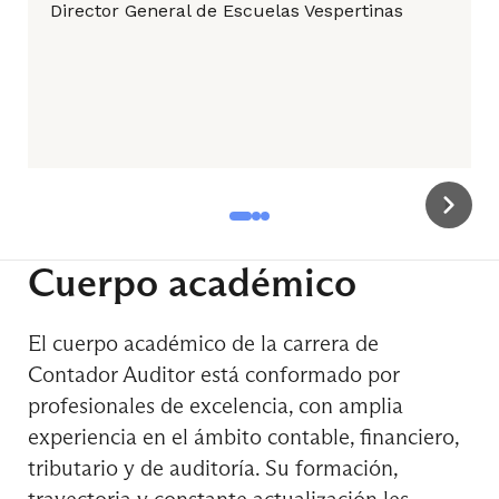
Director General de Escuelas Vespertinas
Juego de Integración Técnico
Ciclo Licenciatura y Profesional
5° Semestre
Cuerpo académico
Auditoría I
El cuerpo académico de la carrera de
Contador Auditor está conformado por
Costo para la Toma de Decisiones
profesionales de excelencia, con amplia
experiencia en el ámbito contable, financiero,
tributario y de auditoría. Su formación,
Electivo de Profundización Disciplinar
trayectoria y constante actualización les