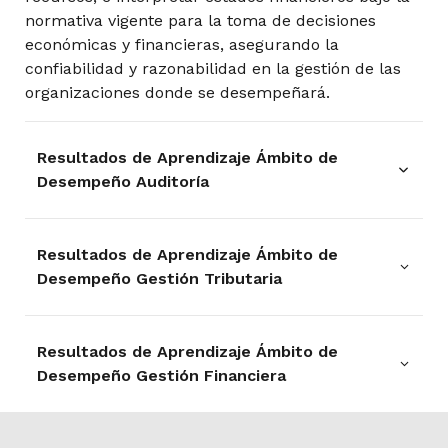
normativa vigente para la toma de decisiones
económicas y financieras, asegurando la
confiabilidad y razonabilidad en la gestión de las
Curso de Formación General
organizaciones donde se desempeñará.
Resultados de Aprendizaje Ámbito de
Electivo de Profundización Disciplinar
Desempeño Auditoría
Detectar hallazgos en la información
Resultados de Aprendizaje Ámbito de
financiera de las organizaciones, de
Práctica Profesional
Desempeño Gestión Tributaria
acuerdo con la normativa legal vigente,
utilizando técnicas de auditoría,
procedimientos analíticos, pruebas
Examinar el cumplimiento tributario de
sustantivas, pruebas de control y otros
Resultados de Aprendizaje Ámbito de
los contribuyentes, a través de la
procedimientos.
Desempeño Gestión Financiera
aplicación de la normativa chilena vigente
8° Semestre
Aplicar técnicas y procedimientos de
y los parámetros exigidos.
auditoría en las organizaciones,
Asegurar la correcta aplicación del
Interpretar estados financieros,
Electivo de Profundización Disciplinar
considerando la normativa legal vigente,
cumplimiento legal, tributario y laboral en