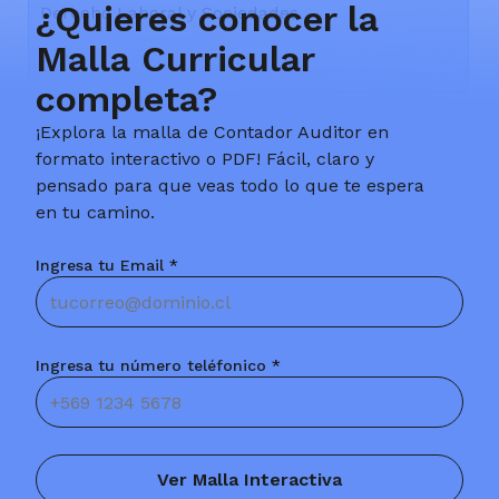
¿Quieres conocer la
Derecho Laboral y Sociedades
Malla Curricular
completa?
Fundamentos de Contabilidad
¡Explora la malla de Contador Auditor en
formato interactivo o PDF! Fácil, claro y
pensado para que veas todo lo que te espera
en tu camino.
Matemática para los Negocios
Ingresa tu Email *
2° Semestre
Ingresa tu número teléfonico *
Contabilidad Intermedia
Ver Malla Interactiva