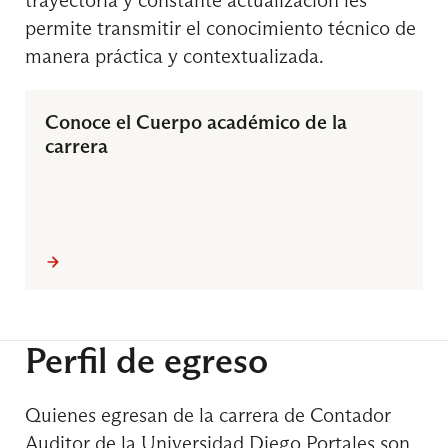
permite transmitir el conocimiento técnico de
manera práctica y contextualizada.
Finanzas II
Conoce el Cuerpo académico de la
carrera
Tributaria Empresas
6° Semestre
Auditoría II
Perfil de egreso
Quienes egresan de la carrera de Contador
Curso de Formación General
Auditor de la Universidad Diego Portales son