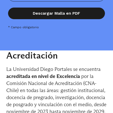
Curso de Formación General
Descargar Malla en PDF
Estadística Aplicada
* Campo obligatorio
Habilidades Comunicacionales
Acreditación
La Universidad Diego Portales se encuentra
Tecnología de Información de Negocios
acreditada en nivel de Excelencia
por la
Comisión Nacional de Acreditación (CNA-
Chile) en todas las áreas: gestión institucional,
docencia de pregrado, investigación, docencia
de posgrado y vinculación con el medio, desde
3° Semestre
noviembre de 2023 hasta noviembre de 2029.