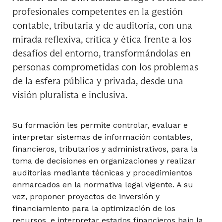
profesionales competentes en la gestión
contable, tributaria y de auditoría, con una
mirada reflexiva, crítica y ética frente a los
Liderazgo y Trabajo en Equipo
desafíos del entorno, transformándolas en
personas comprometidas con los problemas
de la esfera pública y privada, desde una
Preparación y Evaluación de Proyectos
visión pluralista e inclusiva.
Su formación les permite controlar, evaluar e
Tributaria Personas
interpretar sistemas de información contables,
financieros, tributarios y administrativos, para la
toma de decisiones en organizaciones y realizar
auditorías mediante técnicas y procedimientos
enmarcados en la normativa legal vigente. A su
7° Semestre
vez, proponer proyectos de inversión y
financiamiento para la optimización de los
Auditoría Tributaria
recursos, e interpretar estados financieros bajo la