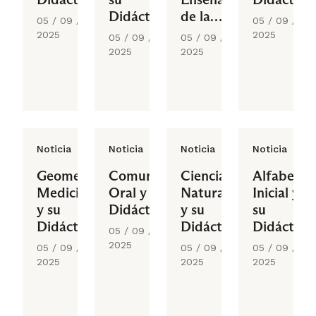
Didáctica
de la
05 / 09 /
05 / 09 /
Historia
2025
2025
05 / 09 /
05 / 09 /
en
2025
2025
Educación
Básica
Noticia
Noticia
Noticia
Noticia
Geometría,
Comunicación
Ciencias
Alfabetiz
Medición
Oral y su
Naturales
Inicial y
y su
Didáctica
y su
su
Didáctica
Didáctica:
Didáctica
05 / 09 /
II
Energía
2025
05 / 09 /
05 / 09 /
05 / 09 /
y
2025
2025
2025
Materia