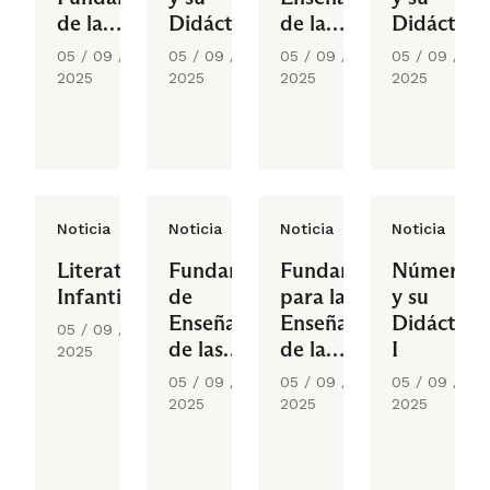
de la
Didáctica:
de la
Didáctica
Didáctica
Tierra,
Lengua
I
05 / 09 /
05 / 09 /
05 / 09 /
05 / 09 /
de la
Universo
II
2025
2025
2025
2025
Historia
y Medio
y las
Ambiente
Ciencias
Sociales
Noticia
Noticia
Noticia
Noticia
Literatura
Fundamentos
Fundamentos
Números
Infantil
de
para la
y su
Enseñanza
Enseñanza
Didáctica
05 / 09 /
de las
de la
I
2025
Ciencias
Lengua I
05 / 09 /
05 / 09 /
05 / 09 /
Naturales
2025
2025
2025