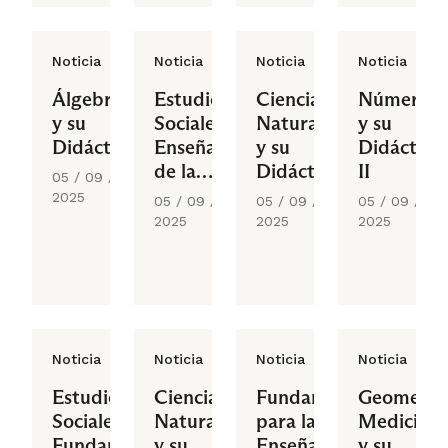
Noticia
Noticia
Noticia
Noticia
Álgebra
Estudios
Ciencias
Números
y su
Sociales:
Naturales
y su
Didáctica
Enseñanza
y su
Didáctica
de la
Didáctica:
II
05 / 09 /
Geografía
Ciencias
2025
05 / 09 /
05 / 09 /
05 / 09 /
y de
de la
2025
2025
2025
Conceptos
Vida
Económicos
en
Educación
Básica
Noticia
Noticia
Noticia
Noticia
Estudios
Ciencias
Fundamentos
Geometría
Sociales:
Naturales
para la
Medición
Fundamentos
y su
Enseñanza
y su