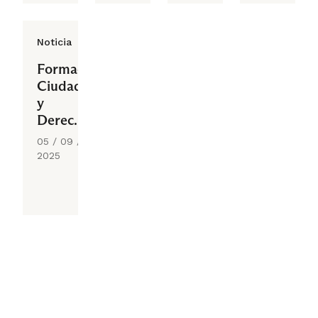
Noticia
Formación
Ciudadana
y
Derechos
Humanos
05 / 09 /
2025