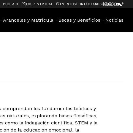
E PUNTAJE
TOUR VIRTUAL
EVENTOS
CONTÁCTANOS
Aranceles y Matrícula
Becas y Beneficios
Noticias
es comprendan los fundamentos teóricos y
as naturales, explorando bases filosóficas,
s como la indagación científica, STEM y la
ción de la educación emocional, la