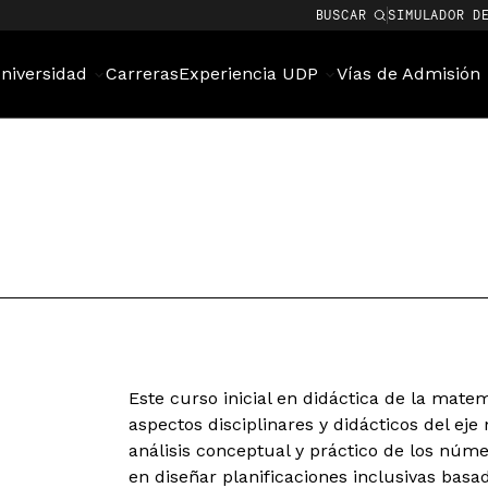
BUSCAR
SIMULADOR D
niversidad
Carreras
Experiencia UDP
Vías de Admisión
Este curso inicial en didáctica de la mate
aspectos disciplinares y didácticos del ej
análisis conceptual y práctico de los núm
en diseñar planificaciones inclusivas basa