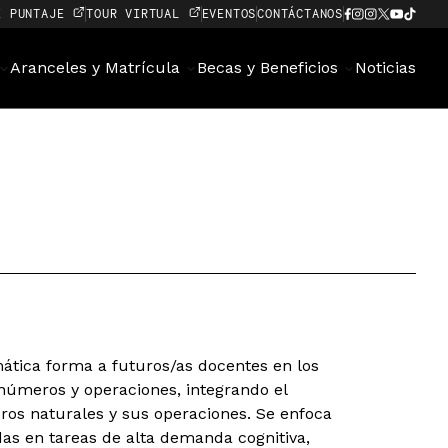
E PUNTAJE
TOUR VIRTUAL
EVENTOS
CONTÁCTANOS
Aranceles y Matrícula
Becas y Beneficios
Noticias
mática forma a futuros/as docentes en los
e números y operaciones, integrando el
eros naturales y sus operaciones. Se enfoca
das en tareas de alta demanda cognitiva,