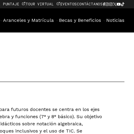
E PUNTAJE
TOUR VIRTUAL
EVENTOS
CONTÁCTANOS
Aranceles y Matrícula
Becas y Beneficios
Noticias
para futuros docentes se centra en los ejes
ebra y funciones (7° y 8° básico). Su objetivo
idácticos sobre notación algebraica,
ques inclusivos y el uso de TIC. Se