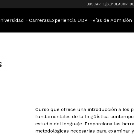
BUSCAR
SIMULADOR D
niversidad
Carreras
Experiencia UDP
Vías de Admisión
s
Curso que ofrece una introducción a los p
fundamentales de la lingüística contempor
estudio del lenguaje. Proporciona las herr
metodológicas necesarias para examinar y 