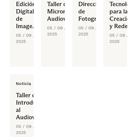
Edición
Taller de
Dirección
Tecnologí
Digital
Microrrelato
de
para la
de
Audiovisual
Fotografía
Creación
Imagen
y Redes
05 / 09 /
05 / 09 /
y Sonido
Sociales
2025
2025
05 / 09 /
05 / 09 /
2025
2025
Noticia
Taller de
Introducción
al
Audiovisual
05 / 09 /
2025