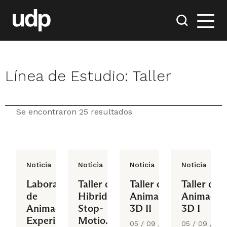
Línea de Estudio:
Taller
Se encontraron 25 resultados
Noticia
Noticia
Noticia
Noticia
Laboratorio
Taller de
Taller de
Taller de
de
Hibridación
Animación
Animació
Animación
Stop-
3D II
3D I
Experimental
Motion,
05 / 09 /
05 / 09 /