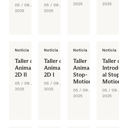
2D y 3D
2025
2025
05 / 09 /
05 / 09 /
2025
2025
Noticia
Noticia
Noticia
Noticia
Taller de
Taller de
Taller
Taller de
Animación
Animación
Animación
Introducc
2D II
2D I
Stop-
al Stop-
Motion
Motion
05 / 09 /
05 / 09 /
2025
2025
05 / 09 /
05 / 09 /
2025
2025