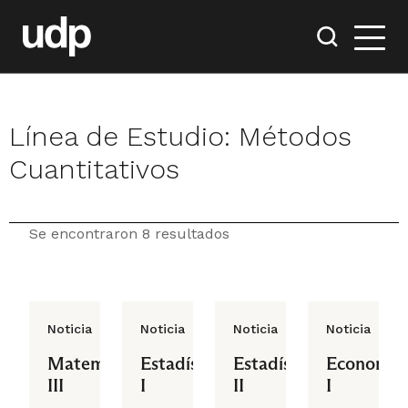
Línea de Estudio:
Métodos
Cuantitativos
Se encontraron 8 resultados
Noticia
Noticia
Noticia
Noticia
Matemáticas
Estadística
Estadística
Economet
III
I
II
I