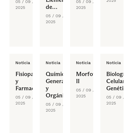
2025
05 / 09 /
05 / 09 /
de
2025
2025
Enfermería
05 / 09 /
2025
Noticia
Noticia
Noticia
Noticia
Fisiopatología
Química
Morfofunción
Biología
y
General
II
Celular y
Farmacología
y
Genética
05 / 09 /
Orgánica
2025
05 / 09 /
05 / 09 /
2025
2025
05 / 09 /
2025