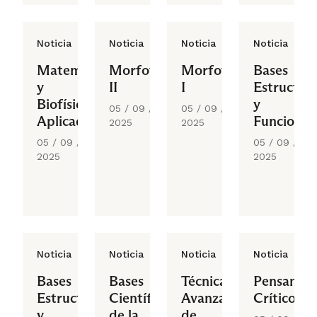
Noticia
Noticia
Noticia
Noticia
Matemáticas
Morfofisiopatología
Morfofisiopatología
Bases
y
II
I
Estructura
Biofísica
y
05 / 09 /
05 / 09 /
Aplicadas
Funcional
2025
2025
II
05 / 09 /
05 / 09 /
2025
2025
Noticia
Noticia
Noticia
Noticia
Bases
Bases
Técnicas
Pensamie
Estructurales
Científicas
Avanzadas
Crítico
y
de la
de