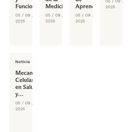
05 / 09 /
Funcionales
Medicina
Aprendizaje
2025
I
05 / 09 /
05 / 09 /
05 / 09 /
2025
2025
2025
Noticia
Mecanismos
Celulares
en Salud
y
Enfermedad
05 / 09 /
2025