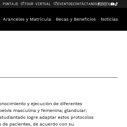
E PUNTAJE
TOUR VIRTUAL
EVENTOS
CONTÁCTANOS
Aranceles y Matrícula
Becas y Beneficios
Noticias
conocimiento y ejecución de diferentes
pelvis masculina y femenina; glandular;
studiantado logre adaptar estos protocolos
os de pacientes, de acuerdo con su