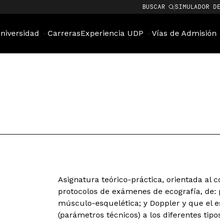
BUSCAR
SIMULADOR D
niversidad
Carreras
Experiencia UDP
Vías de Admisión
Asignatura teórico-práctica, orientada al 
protocolos de exámenes de ecografía, de: 
músculo-esquelética; y Doppler y que el e
(parámetros técnicos) a los diferentes tip