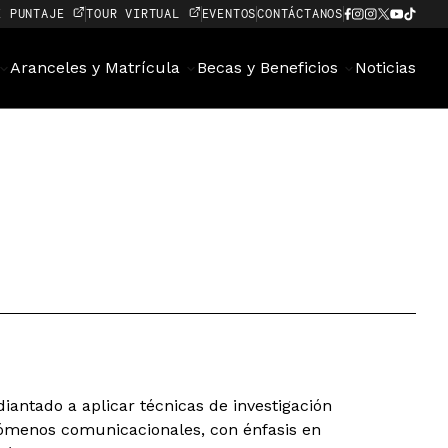
E PUNTAJE
TOUR VIRTUAL
EVENTOS
CONTÁCTANOS
Aranceles y Matrícula
Becas y Beneficios
Noticias
iantado a aplicar técnicas de investigación
enómenos comunicacionales, con énfasis en