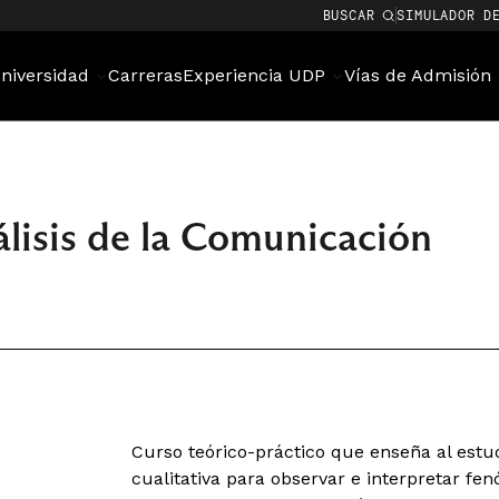
BUSCAR
SIMULADOR D
niversidad
Carreras
Experiencia UDP
Vías de Admisión
álisis de la Comunicación
Curso teórico-práctico que enseña al estud
cualitativa para observar e interpretar f