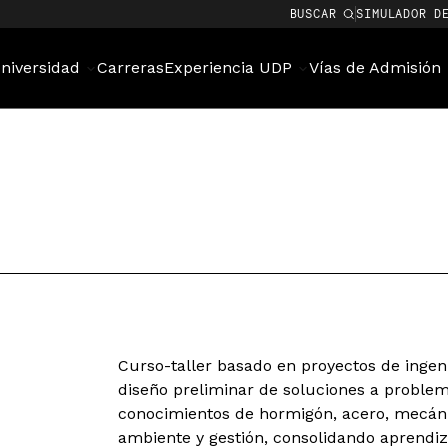
BUSCAR
SIMULADOR D
niversidad
Carreras
Experiencia UDP
Vías de Admisión
Curso-taller basado en proyectos de ingenie
diseño preliminar de soluciones a problema
conocimientos de hormigón, acero, mecánic
ambiente y gestión, consolidando aprendiz