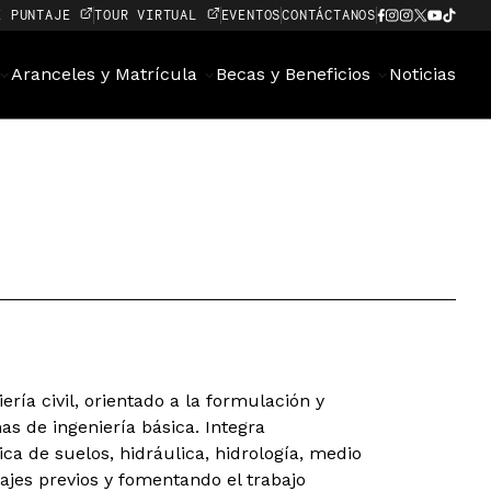
E PUNTAJE
TOUR VIRTUAL
EVENTOS
CONTÁCTANOS
Aranceles y Matrícula
Becas y Beneficios
Noticias
ría civil, orientado a la formulación y
s de ingeniería básica. Integra
a de suelos, hidráulica, hidrología, medio
ajes previos y fomentando el trabajo