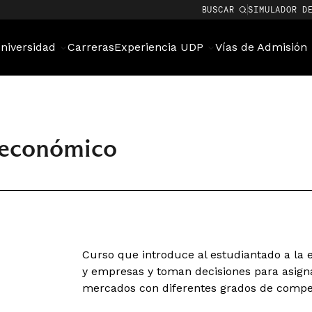
BUSCAR
SIMULADOR D
niversidad
Carreras
Experiencia UDP
Vías de Admisión
oeconómico
Curso que introduce al estudiantado a la e
y empresas y toman decisiones para asign
mercados con diferentes grados de compe