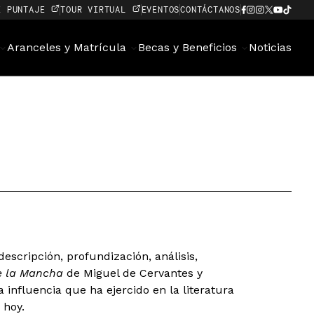
E PUNTAJE
TOUR VIRTUAL
EVENTOS
CONTÁCTANOS
Aranceles y Matrícula
Becas y Beneficios
Noticias
escripción, profundización, análisis,
de la Mancha
de Miguel de Cervantes y
a influencia que ha ejercido en la literatura
 hoy.