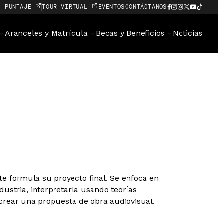
E PUNTAJE
TOUR VIRTUAL
EVENTOS
CONTÁCTANOS
Aranceles y Matrícula
Becas y Beneficios
Noticias
te formula su proyecto final. Se enfoca en
dustria, interpretarla usando teorías
 crear una propuesta de obra audiovisual.