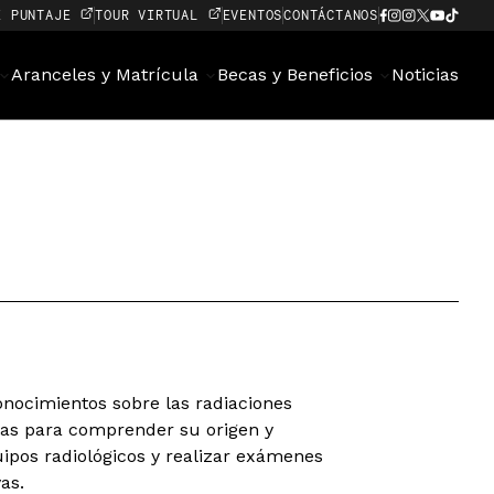
E PUNTAJE
TOUR VIRTUAL
EVENTOS
CONTÁCTANOS
Aranceles y Matrícula
Becas y Beneficios
Noticias
onocimientos sobre las radiaciones
tas para comprender su origen y
uipos radiológicos y realizar exámenes
as.