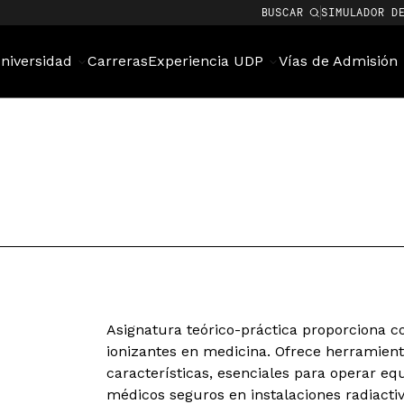
BUSCAR
SIMULADOR D
niversidad
Carreras
Experiencia UDP
Vías de Admisión
Asignatura teórico-práctica proporciona c
ionizantes en medicina. Ofrece herramien
características, esenciales para operar eq
médicos seguros en instalaciones radiactiv