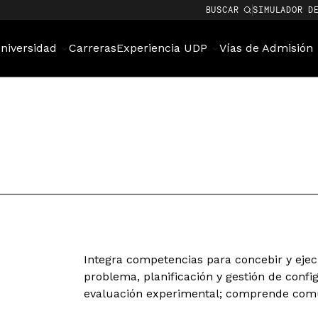
BUSCAR
SIMULADOR D
niversidad
Carreras
Experiencia UDP
Vías de Admisión
Integra competencias para concebir y ejecu
problema, planificación y gestión de config
evaluación experimental; comprende comun