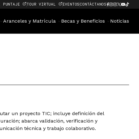
E PUNTAJE
TOUR VIRTUAL
EVENTOS
CONTÁCTANOS
Aranceles y Matrícula
Becas y Beneficios
Noticias
tar un proyecto TIC; incluye definición del
uración; abarca validación, verificación y
icación técnica y trabajo colaborativo.