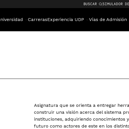
BUSCAR
SIMULADOR D
niversidad
Carreras
Experiencia UDP
Vías de Admisión
Asignatura que se orienta a entregar her
construir una visión acerca del sistema pr
instituciones, adquiriendo conocimientos 
futuro como actores de este en los distinto