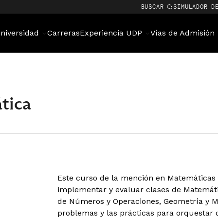
BUSCAR
SIMULADOR D
niversidad
Carreras
Experiencia UDP
Vías de Admisión
tica
Este curso de la mención en Matemáticas p
implementar y evaluar clases de Matemátic
de Números y Operaciones, Geometría y Me
problemas y las prácticas para orquestar 