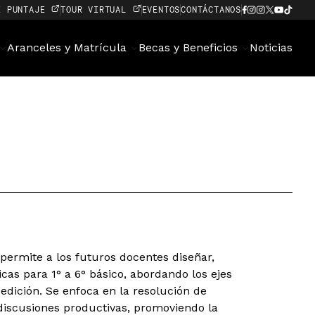
E PUNTAJE
TOUR VIRTUAL
EVENTOS
CONTÁCTANOS
Aranceles y Matrícula
Becas y Beneficios
Noticias
ermite a los futuros docentes diseñar,
as para 1° a 6° básico, abordando los ejes
dición. Se enfoca en la resolución de
discusiones productivas, promoviendo la