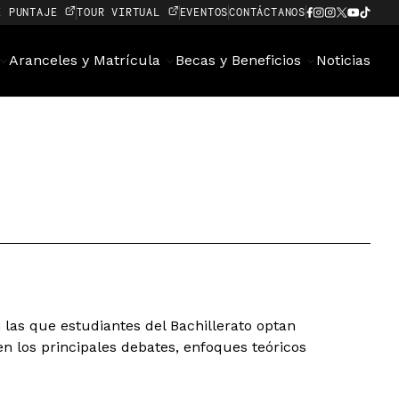
E PUNTAJE
TOUR VIRTUAL
EVENTOS
CONTÁCTANOS
Aranceles y Matrícula
Becas y Beneficios
Noticias
 las que estudiantes del Bachillerato optan
en los principales debates, enfoques teóricos