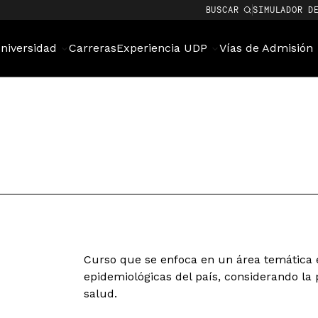
BUSCAR
SIMULADOR D
niversidad
Carreras
Experiencia UDP
Vías de Admisión
Curso que se enfoca en un área temática e
epidemiológicas del país, considerando la 
salud.