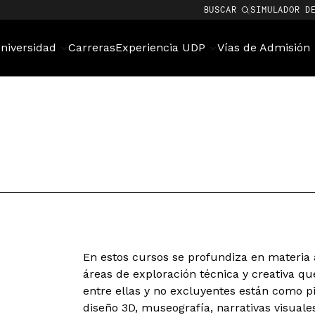
BUSCAR
SIMULADOR D
niversidad
Carreras
Experiencia UDP
Vías de Admisión
En estos cursos se profundiza en materia
áreas de exploración técnica y creativa qu
entre ellas y no excluyentes están como p
diseño 3D, museografía, narrativas visuales