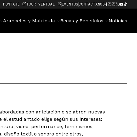
E PUNTAJE
TOUR VIRTUAL
EVENTOS
CONTÁCTANOS
Aranceles y Matrícula
Becas y Beneficios
Noticias
 abordadas con antelación o se abren nuevas
e el estudiantado elige según sus intereses:
intura, video, performance, feminismos,
, diseño textil o sonoro entre otros,