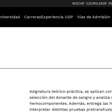
BUSCAR
SIMULADOR D
niversidad
Carreras
Experiencia UDP
Vías de Admisión
Asignatura teórico-práctica, se aplican c
selección del donante de sangre y analiza 
hemocomponentes. Además, entrega las her
interpretar distintas pruebas pretransfusi