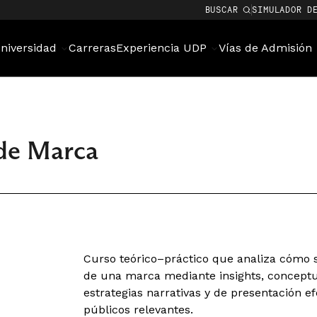
BUSCAR
SIMULADOR D
niversidad
Carreras
Experiencia UDP
Vías de Admisión
 de Marca
Curso teórico–práctico que analiza cómo 
de una marca mediante insights, conceptual
estrategias narrativas y de presentación e
públicos relevantes.