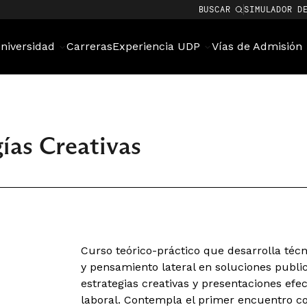
BUSCAR
SIMULADOR D
niversidad
Carreras
Experiencia UDP
Vías de Admisión
ías Creativas
Curso teórico-práctico que desarrolla técn
y pensamiento lateral en soluciones publici
estrategias creativas y presentaciones efe
laboral. Contempla el primer encuentro co