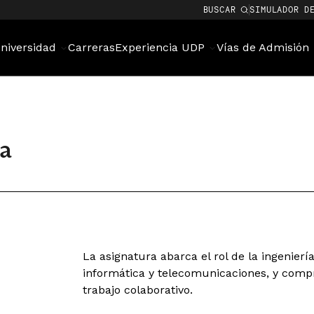
BUSCAR
SIMULADOR D
niversidad
Carreras
Experiencia UDP
Vías de Admisión
ía
La asignatura abarca el rol de la ingenierí
informática y telecomunicaciones, y compr
trabajo colaborativo.