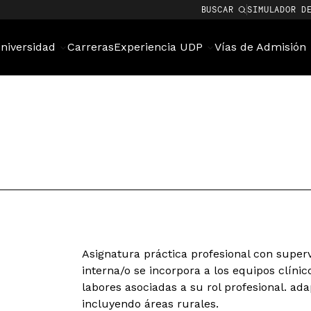
BUSCAR
SIMULADOR D
niversidad
Carreras
Experiencia UDP
Vías de Admisión
Asignatura práctica profesional con superv
interna/o se incorpora a los equipos clínic
labores asociadas a su rol profesional. a
incluyendo áreas rurales.