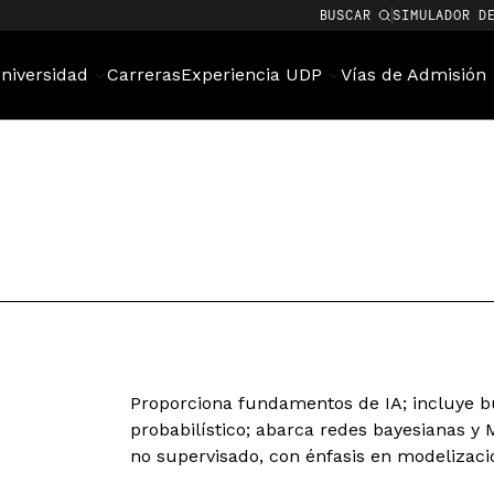
BUSCAR
SIMULADOR D
niversidad
Carreras
Experiencia UDP
Vías de Admisión
Proporciona fundamentos de IA; incluye 
probabilístico; abarca redes bayesianas 
no supervisado, con énfasis en modelizaci