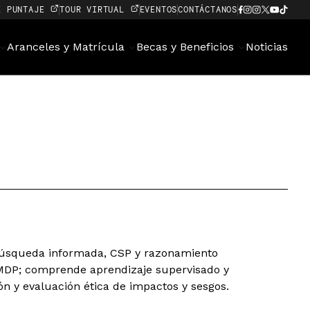
E PUNTAJE
TOUR VIRTUAL
EVENTOS
CONTÁCTANOS
Aranceles y Matrícula
Becas y Beneficios
Noticias
búsqueda informada, CSP y razonamiento
y MDP; comprende aprendizaje supervisado y
ón y evaluación ética de impactos y sesgos.