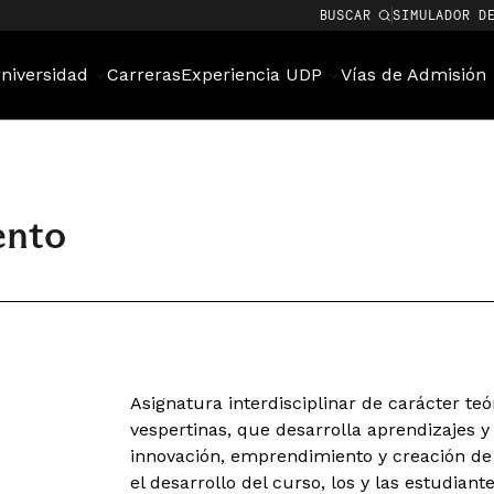
BUSCAR
SIMULADOR D
niversidad
Carreras
Experiencia UDP
Vías de Admisión
ento
Asignatura interdisciplinar de carácter teó
vespertinas, que desarrolla aprendizajes y
innovación, emprendimiento y creación de 
el desarrollo del curso, los y las estudian