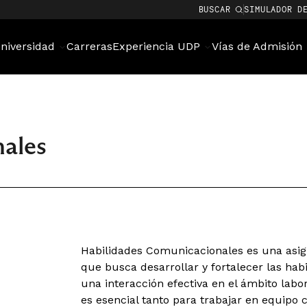
BUSCAR
SIMULADOR D
niversidad
Carreras
Experiencia UDP
Vías de Admisión
ales
Habilidades Comunicacionales es una asigna
que busca desarrollar y fortalecer las ha
una interacción efectiva en el ámbito labor
es esencial tanto para trabajar en equipo 