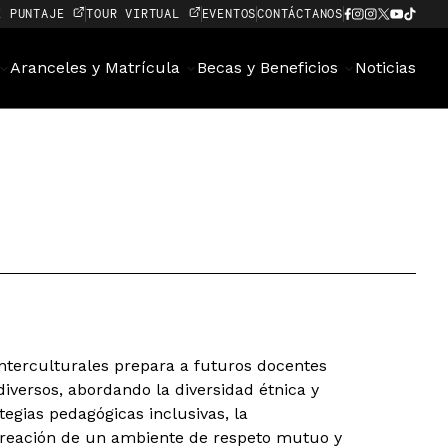
E PUNTAJE
TOUR VIRTUAL
EVENTOS
CONTÁCTANOS
Aranceles y Matrícula
Becas y Beneficios
Noticias
Interculturales prepara a futuros docentes
diversos, abordando la diversidad étnica y
tegias pedagógicas inclusivas, la
a creación de un ambiente de respeto mutuo y