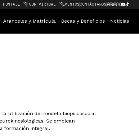
E PUNTAJE
TOUR VIRTUAL
EVENTOS
CONTÁCTANOS
Aranceles y Matrícula
Becas y Beneficios
Noticias
la utilización del modelo biopsicosocial
neurokinesiológicas. Se emplean
a formación integral.