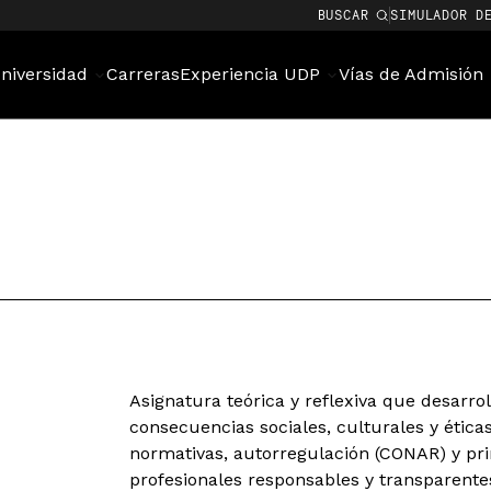
BUSCAR
SIMULADOR D
niversidad
Carreras
Experiencia UDP
Vías de Admisión
Asignatura teórica y reflexiva que desarro
consecuencias sociales, culturales y ética
normativas, autorregulación (CONAR) y pri
profesionales responsables y transparente